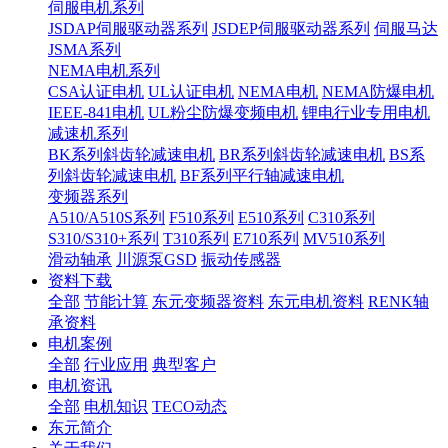
伺服电机系列
JSDAP伺服驱动器系列
JSDEP伺服驱动器系列
伺服马达
JSMA系列
NEMA电机系列
CSA认证电机
UL认证电机
NEMA电机
NEMA防爆电机
IEEE-841电机
UL粉尘防爆变频电机
锂电行业专用电机
减速机系列
BK系列斜齿轮减速电机
BR系列斜齿轮减速电机
BS系
列斜齿轮减速电机
BF系列平行轴减速电机
变频器系列
A510/A510S系列
F510系列
E510系列
C310系列
S310/S310+系列
T310系列
E710系列
MV510系列
滑动轴承
川源泵GSD
振动传感器
资料下载
全部
节能计算
东元变频器资料
东元电机资料
RENK轴
承资料
电机案例
全部
行业应用
典型客户
电机资讯
全部
电机知识
TECO动态
东元简介