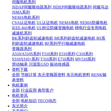
伺服电机系列
JSDAP伺服驱动器系列
JSDEP伺服驱动器系列
伺服马达
JSMA系列
NEMA电机系列
CSA认证电机
UL认证电机
NEMA电机
NEMA防爆电机
IEEE-841电机
UL粉尘防爆变频电机
锂电行业专用电机
减速机系列
BK系列斜齿轮减速电机
BR系列斜齿轮减速电机
BS系
列斜齿轮减速电机
BF系列平行轴减速电机
变频器系列
A510/A510S系列
F510系列
E510系列
C310系列
S310/S310+系列
T310系列
E710系列
MV510系列
滑动轴承
川源泵GSD
振动传感器
资料下载
全部
节能计算
东元变频器资料
东元电机资料
RENK轴
承资料
电机案例
全部
行业应用
典型客户
电机资讯
全部
电机知识
TECO动态
东元简介