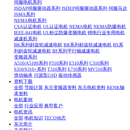
伺服电机系列
JSDAP伺服驱动器系列
JSDEP伺服驱动器系列
伺服马达
JSMA系列
NEMA电机系列
CSA认证电机
UL认证电机
NEMA电机
NEMA防爆电机
IEEE-841电机
UL粉尘防爆变频电机
锂电行业专用电机
减速机系列
BK系列斜齿轮减速电机
BR系列斜齿轮减速电机
BS系
列斜齿轮减速电机
BF系列平行轴减速电机
变频器系列
A510/A510S系列
F510系列
E510系列
C310系列
S310/S310+系列
T310系列
E710系列
MV510系列
滑动轴承
川源泵GSD
振动传感器
资料下载
全部
节能计算
东元变频器资料
东元电机资料
RENK轴
承资料
电机案例
全部
行业应用
典型客户
电机资讯
全部
电机知识
TECO动态
东元简介