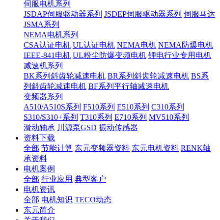
伺服电机系列
JSDAP伺服驱动器系列
JSDEP伺服驱动器系列
伺服马达
JSMA系列
NEMA电机系列
CSA认证电机
UL认证电机
NEMA电机
NEMA防爆电机
IEEE-841电机
UL粉尘防爆变频电机
锂电行业专用电机
减速机系列
BK系列斜齿轮减速电机
BR系列斜齿轮减速电机
BS系
列斜齿轮减速电机
BF系列平行轴减速电机
变频器系列
A510/A510S系列
F510系列
E510系列
C310系列
S310/S310+系列
T310系列
E710系列
MV510系列
滑动轴承
川源泵GSD
振动传感器
资料下载
全部
节能计算
东元变频器资料
东元电机资料
RENK轴
承资料
电机案例
全部
行业应用
典型客户
电机资讯
全部
电机知识
TECO动态
东元简介