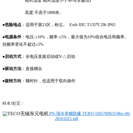
相对湿度:相对湿度小于90%(非凝结)
高度:不高于1000米。
●
危险地点
：适用于第21区，粉尘。 Extb IIIC T135℃ Db IP65
●
电源条件
：电压:±10%，频率:±5%，最大值为10%组合电压和频率。
但频率变化不超过±5%
●
启动方式
：全电压直接启动或Y-△启动
●
驱动方法
：直接耦合
●
旋转方向
：顺时针，也适用于双向操作
样本/彩页：
PN-强冷变频防爆 TEBV(32057R9635)Rev.00-
20161025.pdf