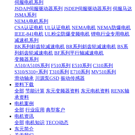
伺服电机系列
JSDAP伺服驱动器系列
JSDEP伺服驱动器系列
伺服马达
JSMA系列
NEMA电机系列
CSA认证电机
UL认证电机
NEMA电机
NEMA防爆电机
IEEE-841电机
UL粉尘防爆变频电机
锂电行业专用电机
减速机系列
BK系列斜齿轮减速电机
BR系列斜齿轮减速电机
BS系
列斜齿轮减速电机
BF系列平行轴减速电机
变频器系列
A510/A510S系列
F510系列
E510系列
C310系列
S310/S310+系列
T310系列
E710系列
MV510系列
滑动轴承
川源泵GSD
振动传感器
资料下载
全部
节能计算
东元变频器资料
东元电机资料
RENK轴
承资料
电机案例
全部
行业应用
典型客户
电机资讯
全部
电机知识
TECO动态
东元简介