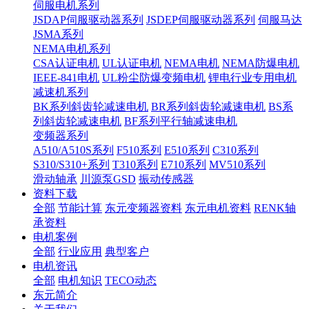
伺服电机系列
JSDAP伺服驱动器系列
JSDEP伺服驱动器系列
伺服马达
JSMA系列
NEMA电机系列
CSA认证电机
UL认证电机
NEMA电机
NEMA防爆电机
IEEE-841电机
UL粉尘防爆变频电机
锂电行业专用电机
减速机系列
BK系列斜齿轮减速电机
BR系列斜齿轮减速电机
BS系
列斜齿轮减速电机
BF系列平行轴减速电机
变频器系列
A510/A510S系列
F510系列
E510系列
C310系列
S310/S310+系列
T310系列
E710系列
MV510系列
滑动轴承
川源泵GSD
振动传感器
资料下载
全部
节能计算
东元变频器资料
东元电机资料
RENK轴
承资料
电机案例
全部
行业应用
典型客户
电机资讯
全部
电机知识
TECO动态
东元简介