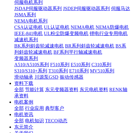
伺服电机系列
JSDAP伺服驱动器系列
JSDEP伺服驱动器系列
伺服马达
JSMA系列
NEMA电机系列
CSA认证电机
UL认证电机
NEMA电机
NEMA防爆电机
IEEE-841电机
UL粉尘防爆变频电机
锂电行业专用电机
减速机系列
BK系列斜齿轮减速电机
BR系列斜齿轮减速电机
BS系
列斜齿轮减速电机
BF系列平行轴减速电机
变频器系列
A510/A510S系列
F510系列
E510系列
C310系列
S310/S310+系列
T310系列
E710系列
MV510系列
滑动轴承
川源泵GSD
振动传感器
资料下载
全部
节能计算
东元变频器资料
东元电机资料
RENK轴
承资料
电机案例
全部
行业应用
典型客户
电机资讯
全部
电机知识
TECO动态
东元简介