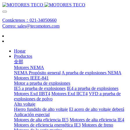
Contáctenos：021-34050660
Correo: sales@tecomotors.com
Hogar
Productos
全部
Motores NEMA
NEMA Propósito general
A prueba de explosiones NEMA
Motores IEEE-841
Motor a prueba de explosiones
IE5 a prueba de explosiones
IE4 a prueba de explosiones
Motores Exd IIBT4
Motores Exd IICT4
VFD a prueba de
explosiones de polvo
Alto voltaje
Hierro fundido de alto voltaje
El acero de alto voltaje deberá
Aplicación especial
Motores de alta eficiencia IE5
Motores de alta eficiencia IE4
Motores de eficiencia energética IE3
Motores de freno