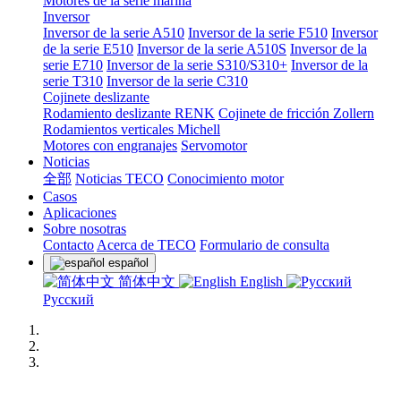
Motores de la serie marina
Inversor
Inversor de la serie A510
Inversor de la serie F510
Inversor
de la serie E510
Inversor de la serie A510S
Inversor de la
serie E710
Inversor de la serie S310/S310+
Inversor de la
serie T310
Inversor de la serie C310
Cojinete deslizante
Rodamiento deslizante RENK
Cojinete de fricción Zollern
Rodamientos verticales Michell
Motores con engranajes
Servomotor
Noticias
全部
Noticias TECO
Conocimiento motor
Casos
Aplicaciones
Sobre nosotras
Contacto
Acerca de TECO
Formulario de consulta
español
简体中文
English
Русский