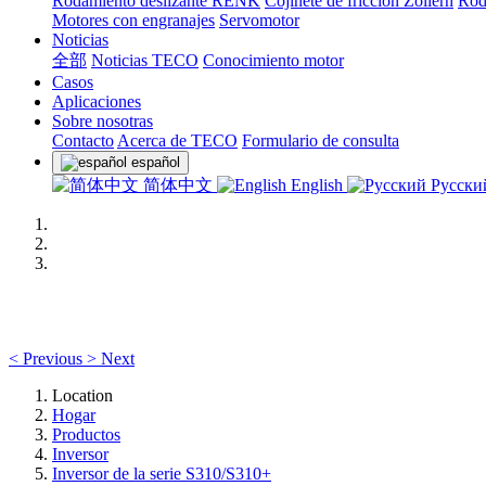
Rodamiento deslizante RENK
Cojinete de fricción Zollern
Rod
Motores con engranajes
Servomotor
Noticias
全部
Noticias TECO
Conocimiento motor
Casos
Aplicaciones
Sobre nosotras
Contacto
Acerca de TECO
Formulario de consulta
español
简体中文
English
Русски
<
Previous
>
Next
Location
Hogar
Productos
Inversor
Inversor de la serie S310/S310+