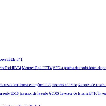
ores IEEE-841
res Exd IIBT4
Motores Exd IICT4
VFD a prueba de explosiones de p
tores de eficiencia energética IE3
Motores de freno
Motores de la seri
la serie E510
Inversor de la serie A510S
Inversor de la serie E710
Inver