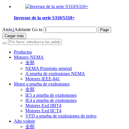
Inversor de la serie S310/S310+
Atrás
1
Adelante
Go to
Cargar más
Productos
Motores NEMA
全部
NEMA Propósito general
A prueba de explosiones NEMA
Motores IEEE-841
Motor a prueba de explosiones
全部
IE5 a prueba de explosiones
IE4 a prueba de explosiones
Motores Exd IIBT4
Motores Exd IICT4
VFD a prueba de explosiones de polvo
Alto voltaje
全部