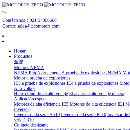
Contáctenos：021-34050660
Correo: sales@tecomotors.com
Hogar
Productos
全部
Motores NEMA
NEMA Propósito general
A prueba de explosiones NEMA
Mot
Motor a prueba de explosiones
IE5 a prueba de explosiones
IE4 a prueba de explosiones
Moto
Alto voltaje
Hierro fundido de alto voltaje
El acero de alto voltaje deberá
Aplicación especial
Motores de alta eficiencia IE5
Motores de alta eficiencia IE4
Mo
Inversor
Inversor de la serie A510
Inversor de la serie F510
Inversor de 
serie C310
Cojinete deslizante