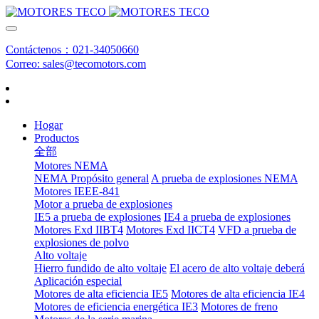
Contáctenos：021-34050660
Correo: sales@tecomotors.com
Hogar
Productos
全部
Motores NEMA
NEMA Propósito general
A prueba de explosiones NEMA
Motores IEEE-841
Motor a prueba de explosiones
IE5 a prueba de explosiones
IE4 a prueba de explosiones
Motores Exd IIBT4
Motores Exd IICT4
VFD a prueba de
explosiones de polvo
Alto voltaje
Hierro fundido de alto voltaje
El acero de alto voltaje deberá
Aplicación especial
Motores de alta eficiencia IE5
Motores de alta eficiencia IE4
Motores de eficiencia energética IE3
Motores de freno