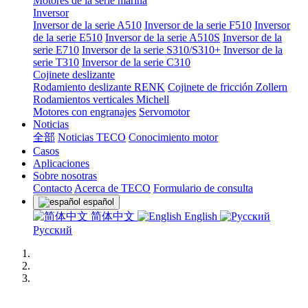
Motores de la serie marina
Inversor
Inversor de la serie A510
Inversor de la serie F510
Inversor
de la serie E510
Inversor de la serie A510S
Inversor de la
serie E710
Inversor de la serie S310/S310+
Inversor de la
serie T310
Inversor de la serie C310
Cojinete deslizante
Rodamiento deslizante RENK
Cojinete de fricción Zollern
Rodamientos verticales Michell
Motores con engranajes
Servomotor
Noticias
全部
Noticias TECO
Conocimiento motor
Casos
Aplicaciones
Sobre nosotras
Contacto
Acerca de TECO
Formulario de consulta
español
简体中文
English
Русский