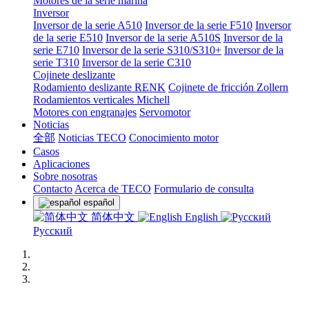
Motores de la serie marina
Inversor
Inversor de la serie A510
Inversor de la serie F510
Inversor
de la serie E510
Inversor de la serie A510S
Inversor de la
serie E710
Inversor de la serie S310/S310+
Inversor de la
serie T310
Inversor de la serie C310
Cojinete deslizante
Rodamiento deslizante RENK
Cojinete de fricción Zollern
Rodamientos verticales Michell
Motores con engranajes
Servomotor
Noticias
全部
Noticias TECO
Conocimiento motor
Casos
Aplicaciones
Sobre nosotras
Contacto
Acerca de TECO
Formulario de consulta
español
简体中文
English
Русский