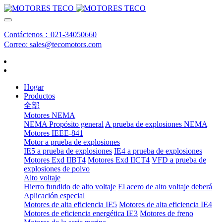
Contáctenos：021-34050660
Correo: sales@tecomotors.com
Hogar
Productos
全部
Motores NEMA
NEMA Propósito general
A prueba de explosiones NEMA
Motores IEEE-841
Motor a prueba de explosiones
IE5 a prueba de explosiones
IE4 a prueba de explosiones
Motores Exd IIBT4
Motores Exd IICT4
VFD a prueba de
explosiones de polvo
Alto voltaje
Hierro fundido de alto voltaje
El acero de alto voltaje deberá
Aplicación especial
Motores de alta eficiencia IE5
Motores de alta eficiencia IE4
Motores de eficiencia energética IE3
Motores de freno