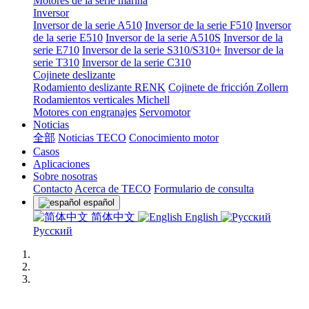
Motores de la serie marina
Inversor
Inversor de la serie A510
Inversor de la serie F510
Inversor
de la serie E510
Inversor de la serie A510S
Inversor de la
serie E710
Inversor de la serie S310/S310+
Inversor de la
serie T310
Inversor de la serie C310
Cojinete deslizante
Rodamiento deslizante RENK
Cojinete de fricción Zollern
Rodamientos verticales Michell
Motores con engranajes
Servomotor
Noticias
全部
Noticias TECO
Conocimiento motor
Casos
Aplicaciones
Sobre nosotras
Contacto
Acerca de TECO
Formulario de consulta
español
简体中文
English
Русский