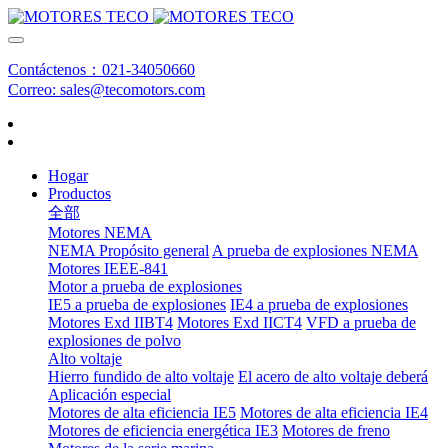
Contáctenos：021-34050660
Correo: sales@tecomotors.com
Hogar
Productos
全部
Motores NEMA
NEMA Propósito general
A prueba de explosiones NEMA
Motores IEEE-841
Motor a prueba de explosiones
IE5 a prueba de explosiones
IE4 a prueba de explosiones
Motores Exd IIBT4
Motores Exd IICT4
VFD a prueba de
explosiones de polvo
Alto voltaje
Hierro fundido de alto voltaje
El acero de alto voltaje deberá
Aplicación especial
Motores de alta eficiencia IE5
Motores de alta eficiencia IE4
Motores de eficiencia energética IE3
Motores de freno