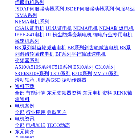
伺服电机系列
JSDAP伺服驱动器系列
JSDEP伺服驱动器系列
伺服马达
JSMA系列
NEMA电机系列
CSA认证电机
UL认证电机
NEMA电机
NEMA防爆电机
IEEE-841电机
UL粉尘防爆变频电机
锂电行业专用电机
减速机系列
BK系列斜齿轮减速电机
BR系列斜齿轮减速电机
BS系
列斜齿轮减速电机
BF系列平行轴减速电机
变频器系列
A510/A510S系列
F510系列
E510系列
C310系列
S310/S310+系列
T310系列
E710系列
MV510系列
滑动轴承
川源泵GSD
振动传感器
资料下载
全部
节能计算
东元变频器资料
东元电机资料
RENK轴
承资料
电机案例
全部
行业应用
典型客户
电机资讯
全部
电机知识
TECO动态
东元简介