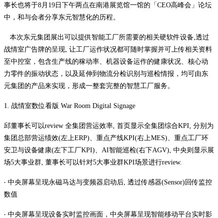
事长也将于8月19日下午两点在南港展览馆一馆的「CEO高峰会」论坛
中，和与会者分享东元智慧化的历程。
本次东元集团展出可以提供智能工厂所需要的相关硬软件设备,透过
战情室广告牌的呈现, 让工厂运作状况都可随时掌握并可上传相关资料
至中控室，包含生产线的稼动率、机器设备运作的健康状况、核心动
力零件的振动状态，以及延伸到物流分检识别与巡检情报，均可由东
元集团的产品来实现，形成一整套完整的智慧工厂服务。
1. 战情室数位看版 War Room Digital Signage
邱董事长可以review 全集团营运效率, 首页显示全集团综合KPI, 分别为
集团总部营运绩效(左上ERP)、重点产线KPI(右上MES)、重点工厂环
安卫与设备健康(左下工厂KPI)、AI智能巡检(右下AGV), 中央则显示展
场5大事业群, 董事长可以针对5大事业群KPI场景进行review.
‧ 中央屏幕呈现永磁马达与变频器启动后, 透过传感器(Sensor)回传监控
数值
‧ 中央屏幕呈现设备实时监控画面，中央屏幕呈现智能移动平台实时影