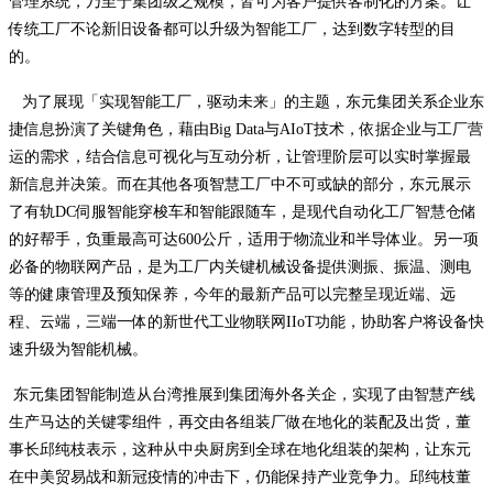
管理系统，乃至于集团级之规模，皆可为客户提供客制化的方案。让
传统工厂不论新旧设备都可以升级为智能工厂，达到数字转型的目
的。
为了展现「实现智能工厂，驱动未来」的主题，东元集团关系企业东
捷信息扮演了关键角色，藉由Big Data与AIoT技术，依据企业与工厂营
运的需求，结合信息可视化与互动分析，让管理阶层可以实时掌握最
新信息并决策。而在其他各项智慧工厂中不可或缺的部分，东元展示
了有轨DC伺服智能穿梭车和智能跟随车，是现代自动化工厂智慧仓储
的好帮手，负重最高可达600公斤，适用于物流业和半导体业。另一项
必备的物联网产品，是为工厂内关键机械设备提供测振、振温、测电
等的健康管理及预知保养，今年的最新产品可以完整呈现近端、远
程、云端，三端一体的新世代工业物联网IIoT功能，协助客户将设备快
速升级为智能机械。
东元集团智能制造从台湾推展到集团海外各关企，实现了由智慧产线
生产马达的关键零组件，再交由各组装厂做在地化的装配及出货，董
事长邱纯枝表示，这种从中央厨房到全球在地化组装的架构，让东元
在中美贸易战和新冠疫情的冲击下，仍能保持产业竞争力。邱纯枝董