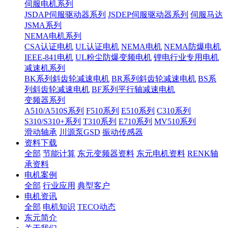
伺服电机系列
JSDAP伺服驱动器系列
JSDEP伺服驱动器系列
伺服马达
JSMA系列
NEMA电机系列
CSA认证电机
UL认证电机
NEMA电机
NEMA防爆电机
IEEE-841电机
UL粉尘防爆变频电机
锂电行业专用电机
减速机系列
BK系列斜齿轮减速电机
BR系列斜齿轮减速电机
BS系
列斜齿轮减速电机
BF系列平行轴减速电机
变频器系列
A510/A510S系列
F510系列
E510系列
C310系列
S310/S310+系列
T310系列
E710系列
MV510系列
滑动轴承
川源泵GSD
振动传感器
资料下载
全部
节能计算
东元变频器资料
东元电机资料
RENK轴
承资料
电机案例
全部
行业应用
典型客户
电机资讯
全部
电机知识
TECO动态
东元简介