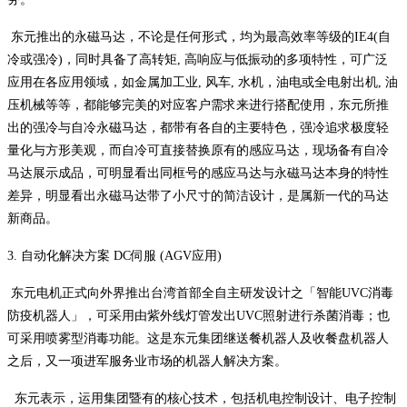
东元推出的永磁马达，不论是任何形式，均为最高效率等级的IE4(自
冷或强冷)，同时具备了高转矩, 高响应与低振动的多项特性，可广泛
应用在各应用领域，如金属加工业, 风车, 水机，油电或全电射出机, 油
压机械等等，都能够完美的对应客户需求来进行搭配使用，东元所推
出的强冷与自冷永磁马达，都带有各自的主要特色，强冷追求极度轻
量化与方形美观，而自冷可直接替换原有的感应马达，现场备有自冷
马达展示成品，可明显看出同框号的感应马达与永磁马达本身的特性
差异，明显看出永磁马达带了小尺寸的简洁设计，是属新一代的马达
新商品。
3. 自动化解决方案 DC伺服 (AGV应用)
东元电机正式向外界推出台湾首部全自主研发设计之「智能UVC消毒
防疫机器人」，可采用由紫外线灯管发出UVC照射进行杀菌消毒；也
可采用喷雾型消毒功能。这是东元集团继送餐机器人及收餐盘机器人
之后，又一项进军服务业市场的机器人解决方案。
东元表示，运用集团暨有的核心技术，包括机电控制设计、电子控制