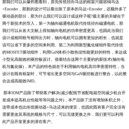
那我们可以从爆炸图看到，原先传统径向马达的框架只能容纳马达
+Encoder，那新的设计可以看出除了原本的马达+Encoder，还额外多了
驱动器的部分，那为什么我们可以设计成这样子呢?最主要的关键在于
两个新技术的导入，第一为轴向磁通电机取代传统径向磁通电机，那
我们可以从各大文献上得知轴向电机的功率密度更高，也因此当我们
设计成相同框号相同出力时，轴向电机可以拥有更短的积长，也就是
说可以省下更多的空间来利用。第二为利用新型氮化镓组件取代传统
的MOSFET驱动组件，利用GaN体积小散热佳性能更好的特性，来达成
小型化高能效的驱控板设计。借着结合这两个主要的的新技术(轴向电
机与氮化镓)，本产品的特色就在于利用轴向电机高功率密度特性，当
设计在既有框架时，可节省出更多空间与GaN驱控板进行整合，以此整
合达成高能效IMD。
那本IDM产品除了帮助客户解决(减少配线节省配电箱空间减少机台开
发成本提高机台性能等等问题之外)，本产品除了没有增加体积之外，
连带成本也比传统驱动器+马达还来的便宜，也因此既有客户完全没有
需要更改其系统的规格与尺寸，可以无缝更换之外，我们更可以利用
此产品开发更多的潜在客户。