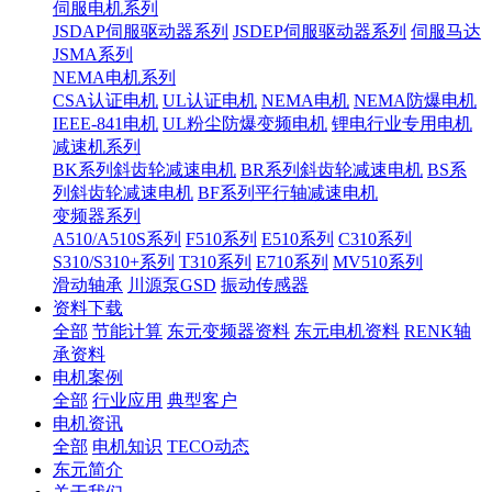
伺服电机系列
JSDAP伺服驱动器系列
JSDEP伺服驱动器系列
伺服马达
JSMA系列
NEMA电机系列
CSA认证电机
UL认证电机
NEMA电机
NEMA防爆电机
IEEE-841电机
UL粉尘防爆变频电机
锂电行业专用电机
减速机系列
BK系列斜齿轮减速电机
BR系列斜齿轮减速电机
BS系
列斜齿轮减速电机
BF系列平行轴减速电机
变频器系列
A510/A510S系列
F510系列
E510系列
C310系列
S310/S310+系列
T310系列
E710系列
MV510系列
滑动轴承
川源泵GSD
振动传感器
资料下载
全部
节能计算
东元变频器资料
东元电机资料
RENK轴
承资料
电机案例
全部
行业应用
典型客户
电机资讯
全部
电机知识
TECO动态
东元简介