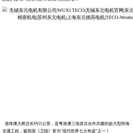
港珠澳大桥总长约55公里，是粤港澳三地首次合作共建的超大型跨海
交通工程，被英国《卫报》誉为“现代世界七大奇迹”之一！