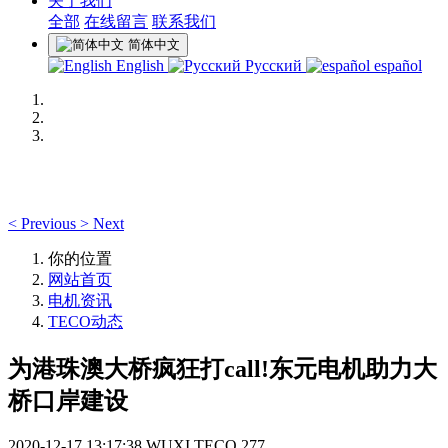
关于我们
全部
在线留言
联系我们
简体中文
English
Русский
español
<
Previous
>
Next
你的位置
网站首页
电机资讯
TECO动态
为港珠澳大桥疯狂打call!东元电机助力大
桥口岸建设
2020-12-17 13:17:38
WUXI TECO
277