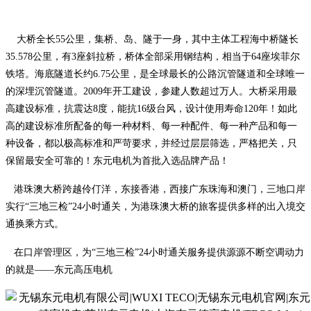
大桥全长55公里，集桥、岛、隧于一身，其中主体工程海中桥隧长
35.578公里，有3座斜拉桥，桥体全部采用钢结构，相当于64座埃菲尔
铁塔。海底隧道长约6.75公里，是全球最长的公路沉管隧道和全球唯一
的深埋沉管隧道。2009年开工建设，参建人数超过万人。大桥采用最
高建设标准，抗震达8度，能抗16级台风，设计使用寿命120年！如此
高的建设标准所配备的每一种材料、每一种配件、每一种产品和每一
种设备，都以极高标准和严苛要求，并经过层层筛选，严格把关，只
保留最安全可靠的！东元电机为首批入选品牌产品！
港珠澳大桥跨越伶仃洋，东接香港，西接广东珠海和澳门，三地口岸
实行“三地三检”24小时通关，为港珠澳大桥的旅客提供多样的出入境交
通换乘方式。
在口岸管理区，为“三地三检”24小时通关服务提供源源不断空调动力
的就是——东元高压电机