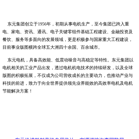
东元集团创立于1956年，初期从事电机生产，至今集团已跨入重
电、家电、资讯、通讯、电子关键零组件基础工程建设、金融投资及
餐饮、服务等多面向的发展领域，更是积极参与国家重大工程建设，
目前事业版图横跨全球五大洲四十余国、百余城市。
东元电机，具备高效能、低震动噪音与高稳定等特性。东元集团以
电机相关的工业产品出发，透过电机机电技术的持续研发，以及全球
版图的积极拓展，不仅成为公司营收成长的主要动力，也推动产业与
科技的前进，致力于向全世界提供领先业界能效的高效率电机及电机
节能解决方案！