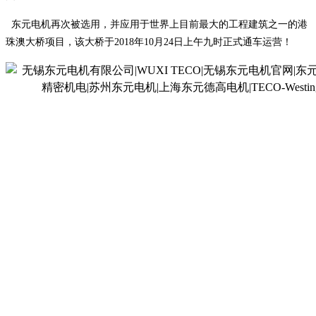
东元电机再次被选用，并应用于世界上目前最大的工程建筑之一的港
珠澳大桥项目，该大桥于2018年10月24日上午九时正式通车运营！