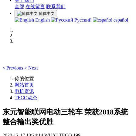
关于我们
全部
在线留言
联系我们
简体中文
English
Русский
español
<
Previous
>
Next
你的位置
网站首页
电机资讯
TECO动态
东元智能联网电动三轮车 荣获2018系统
整合输出奖优胜
2020-12-17 13:24:14
WUXI TECO
199