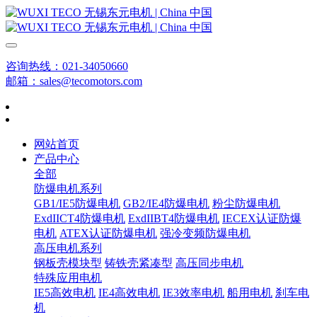
咨询热线：021-34050660
邮箱：sales@tecomotors.com
网站首页
产品中心
全部
防爆电机系列
GB1/IE5防爆电机
GB2/IE4防爆电机
粉尘防爆电机
ExdIICT4防爆电机
ExdIIBT4防爆电机
IECEX认证防爆
电机
ATEX认证防爆电机
强冷变频防爆电机
高压电机系列
钢板壳模块型
铸铁壳紧凑型
高压同步电机
特殊应用电机
IE5高效电机
IE4高效电机
IE3效率电机
船用电机
刹车电
机