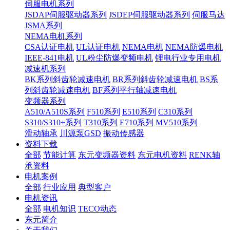
伺服电机系列
JSDAP伺服驱动器系列
JSDEP伺服驱动器系列
伺服马达
JSMA系列
NEMA电机系列
CSA认证电机
UL认证电机
NEMA电机
NEMA防爆电机
IEEE-841电机
UL粉尘防爆变频电机
锂电行业专用电机
减速机系列
BK系列斜齿轮减速电机
BR系列斜齿轮减速电机
BS系
列斜齿轮减速电机
BF系列平行轴减速电机
变频器系列
A510/A510S系列
F510系列
E510系列
C310系列
S310/S310+系列
T310系列
E710系列
MV510系列
滑动轴承
川源泵GSD
振动传感器
资料下载
全部
节能计算
东元变频器资料
东元电机资料
RENK轴
承资料
电机案例
全部
行业应用
典型客户
电机资讯
全部
电机知识
TECO动态
东元简介