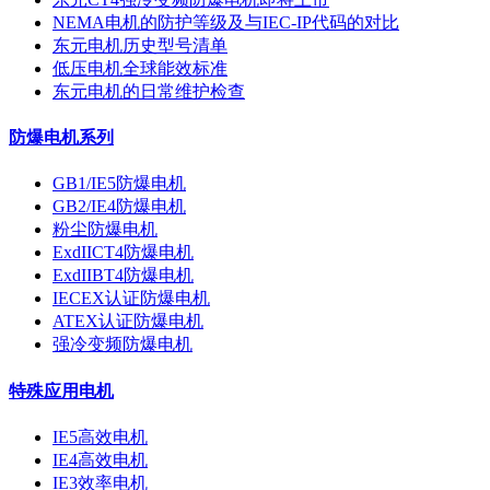
NEMA电机的防护等级及与IEC-IP代码的对比
东元电机历史型号清单
低压电机全球能效标准
东元电机的日常维护检查
防爆电机系列
GB1/IE5防爆电机
GB2/IE4防爆电机
粉尘防爆电机
ExdIICT4防爆电机
ExdIIBT4防爆电机
IECEX认证防爆电机
ATEX认证防爆电机
强冷变频防爆电机
特殊应用电机
IE5高效电机
IE4高效电机
IE3效率电机