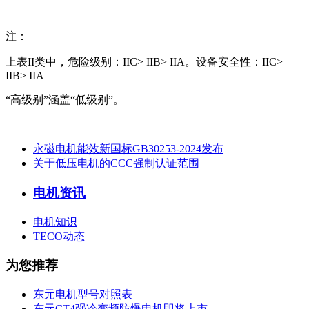
注：
上表II类中，危险级别：IIC> IIB> IIA。设备安全性：IIC>
IIB> IIA
“高级别”涵盖“低级别”。
永磁电机能效新国标GB30253-2024发布
关于低压电机的CCC强制认证范围
电机资讯
电机知识
TECO动态
为您推荐
东元电机型号对照表
东元CT4强冷变频防爆电机即将上市