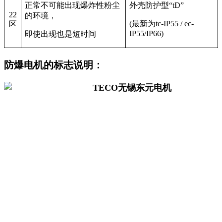
正常不可能出现爆炸性粉尘
外壳防护型“tD”
22
的环境，
(最新为tc-IP55 / ec-
区
IP55/IP66)
即使出现也是短时间
防爆电机的标志说明：