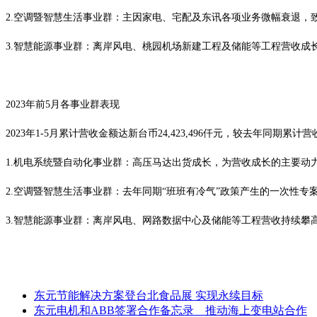
2.空调暨智慧生活事业群：主因家电、宅配及东讯各项业务微幅衰退，
3.智慧能源事业群：离岸风电、桃园机场新建工程及储能等工程营收成
2023年前5月各事业群表现
2023年1-5月累计营收金额达新台币24,423,496仟元，较去年同期
1.机电系统暨自动化事业群：高压马达出货成长，为营收成长的主要动
2.空调暨智慧生活事业群：去年同期“班班有冷气”政策产生的一次性
3.智慧能源事业群：离岸风电、网路数据中心及储能等工程营收持续攀
东元节能解决方案登台北食品展 实现永续目标
东元电机和ABB签署合作备忘录 推动海上变电站合作