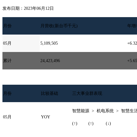
发布日期：2023年06月12日
月份
月营收(新台币千元)
年增/
05月
5,109,505
+6.3
累计
24,423,496
+5.6
月份
比较基础
三大事业群表现
智慧能源 > 机电系统 > 智慧生
05月
YOY
(↑) (↑) (↓)