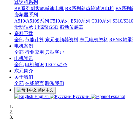
减速机系列
BK系列斜齿轮减速电机
BR系列斜齿轮减速电机
BS系
变频器系列
A510/A510S系列
F510系列
E510系列
C310系列
S310/S3
滑动轴承
川源泵GSD
振动传感器
资料下载
全部
节能计算
东元变频器资料
东元电机资料
RENK轴
电机案例
全部
行业应用
典型客户
电机资讯
全部
电机知识
TECO动态
东元简介
关于我们
全部
在线留言
联系我们
简体中文
English
Русский
español