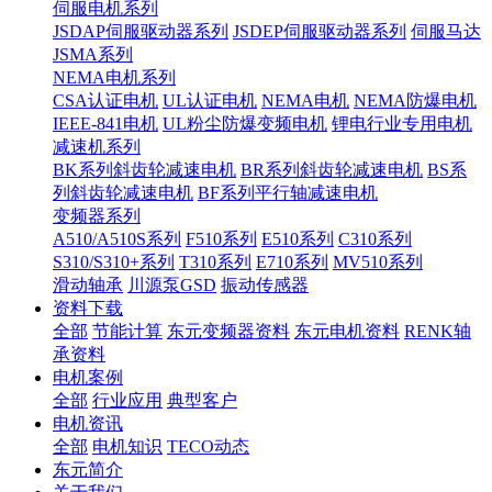
伺服电机系列
JSDAP伺服驱动器系列
JSDEP伺服驱动器系列
伺服马达
JSMA系列
NEMA电机系列
CSA认证电机
UL认证电机
NEMA电机
NEMA防爆电机
IEEE-841电机
UL粉尘防爆变频电机
锂电行业专用电机
减速机系列
BK系列斜齿轮减速电机
BR系列斜齿轮减速电机
BS系
列斜齿轮减速电机
BF系列平行轴减速电机
变频器系列
A510/A510S系列
F510系列
E510系列
C310系列
S310/S310+系列
T310系列
E710系列
MV510系列
滑动轴承
川源泵GSD
振动传感器
资料下载
全部
节能计算
东元变频器资料
东元电机资料
RENK轴
承资料
电机案例
全部
行业应用
典型客户
电机资讯
全部
电机知识
TECO动态
东元简介