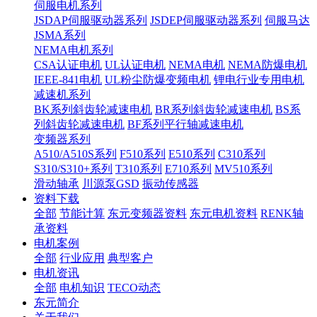
伺服电机系列
JSDAP伺服驱动器系列
JSDEP伺服驱动器系列
伺服马达
JSMA系列
NEMA电机系列
CSA认证电机
UL认证电机
NEMA电机
NEMA防爆电机
IEEE-841电机
UL粉尘防爆变频电机
锂电行业专用电机
减速机系列
BK系列斜齿轮减速电机
BR系列斜齿轮减速电机
BS系
列斜齿轮减速电机
BF系列平行轴减速电机
变频器系列
A510/A510S系列
F510系列
E510系列
C310系列
S310/S310+系列
T310系列
E710系列
MV510系列
滑动轴承
川源泵GSD
振动传感器
资料下载
全部
节能计算
东元变频器资料
东元电机资料
RENK轴
承资料
电机案例
全部
行业应用
典型客户
电机资讯
全部
电机知识
TECO动态
东元简介