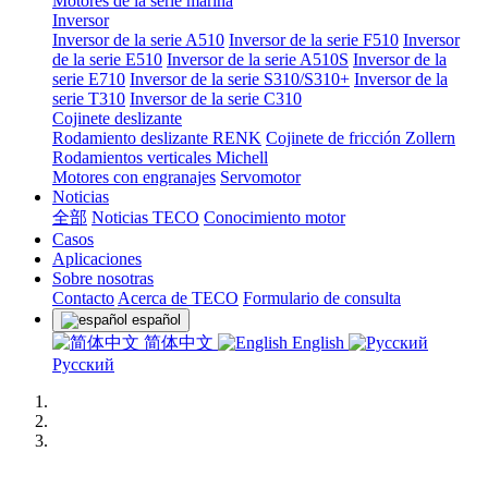
Motores de la serie marina
Inversor
Inversor de la serie A510
Inversor de la serie F510
Inversor
de la serie E510
Inversor de la serie A510S
Inversor de la
serie E710
Inversor de la serie S310/S310+
Inversor de la
serie T310
Inversor de la serie C310
Cojinete deslizante
Rodamiento deslizante RENK
Cojinete de fricción Zollern
Rodamientos verticales Michell
Motores con engranajes
Servomotor
Noticias
全部
Noticias TECO
Conocimiento motor
Casos
Aplicaciones
Sobre nosotras
Contacto
Acerca de TECO
Formulario de consulta
español
简体中文
English
Русский