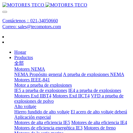
Contáctenos：021-34050660
Correo: sales@tecomotors.com
Hogar
Productos
全部
Motores NEMA
NEMA Propósito general
A prueba de explosiones NEMA
Motores IEEE-841
Motor a prueba de explosiones
IE5 a prueba de explosiones
IE4 a prueba de explosiones
Motores Exd IIBT4
Motores Exd IICT4
VFD a prueba de
explosiones de polvo
Alto voltaje
Hierro fundido de alto voltaje
El acero de alto voltaje deberá
Aplicación especial
Motores de alta eficiencia IE5
Motores de alta eficiencia IE4
Motores de eficiencia energética IE3
Motores de freno