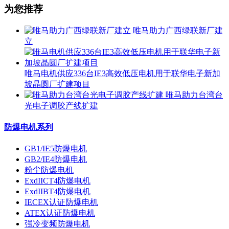
为您推荐
唯马助力广西绿联新厂建
立
唯马电机供应336台IE3高效低压电机用于联华电子新加
坡晶圆厂扩建项目
唯马助力台湾台
光电子调胶产线扩建
防爆电机系列
GB1/IE5防爆电机
GB2/IE4防爆电机
粉尘防爆电机
ExdIICT4防爆电机
ExdIIBT4防爆电机
IECEX认证防爆电机
ATEX认证防爆电机
强冷变频防爆电机