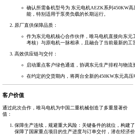
确认所需备机型号为 东元电机AEZK系列450K
能，特别适用于泵类负载的长期运行。
原厂直供保障品质：
作为东元电机核心合作伙伴，唯马电机直接向东元
考核）与原电机一脉相承，且融合了当前最新的工
高效供应链与交付：
启动重点客户绿色通道，协调东元生产排程与物流
在约定的交货期内，将两台全新的450KW东元高
客户价值
通过此次合作，唯马电机为中国二重机械创造了多重显著价
值：
保障生产连续，规避重大风险：关键备件的就位，构建了
保障了国家重点项目的生产进度与订单交付，潜在经济价