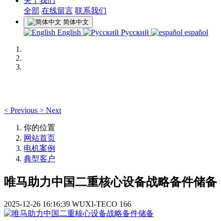
关于我们
全部
在线留言
联系我们
简体中文
English
Русский
español
<
Previous
>
Next
你的位置
网站首页
电机案例
典型客户
唯马助力中国二重核心设备战略备件储备
2025-12-26 16:16:39
WUXI-TECO
166