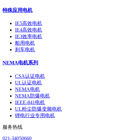
特殊应用电机
IE5高效电机
IE4高效电机
IE3效率电机
船用电机
刹车电机
NEMA电机系列
CSA认证电机
UL认证电机
NEMA电机
NEMA防爆电机
IEEE-841电机
UL粉尘防爆变频电机
锂电行业专用电机
服务热线
021-34050660