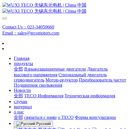
Contact Us：021-34050660
Email：sales@tecomotors.com
Главная
продукты
全部
Взрывозащищенные двигатели
Двигатель
высокого напряжения
Специальный двигатель
серводвигатель
Мотор-редуктор
Преобразователь частот
Подшипник скольжения
Новости
全部
TECO Информация
Техническая информация
случаи
материал
о нас
全部
связаться с нами
о TECO
Форма консультации
Русский